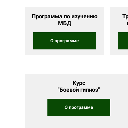
Программа по изучению
Т
МБД
О программе
Курс
"Боевой гипноз"
О программе