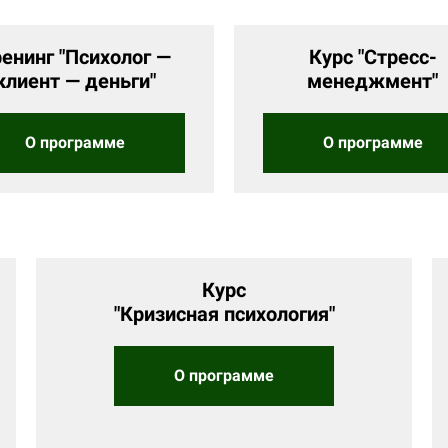
ренинг "Психолог —
Курс "Стресс-
клиент — деньги"
менеджмент"
О программе
О программе
Курс
"Кризисная психология"
О программе