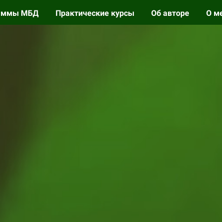
аммы МБД
Практические курсы
Об авторе
О м