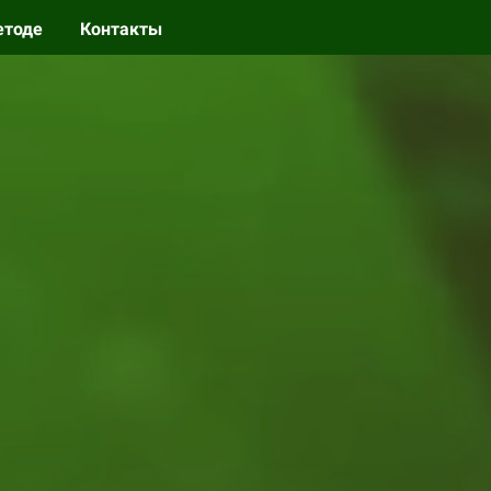
етоде
Контакты